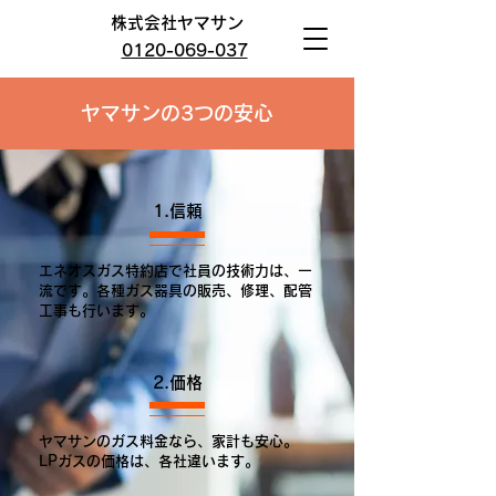
株式会社ヤマサン
0120-069-037
ヤマサンの3つの安心
1.信頼
エネオスガス特約店で社員の技術力は、一
流です。各種ガス器具の販売、修理、配管
工事も行います。
2.価格
ヤマサンのガス料金なら、家計も安心。
LPガスの価格は、各社違います。